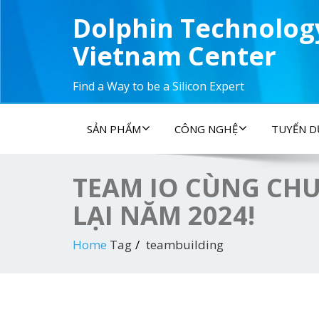
Dolphin Technolog
Vietnam Center
Find a Way to be a Silicon Expert
SẢN PHẨM
CÔNG NGHỆ
TUYỂN 
TEAM IO CÙNG CHU
LẠI NĂM 2024!
Home
Tag
teambuilding