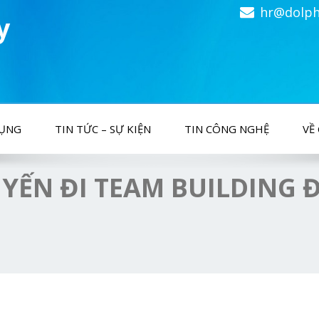
hr@dolph
y
DỤNG
TIN TỨC – SỰ KIỆN
TIN CÔNG NGHỆ
VỀ
YẾN ĐI TEAM BUILDING