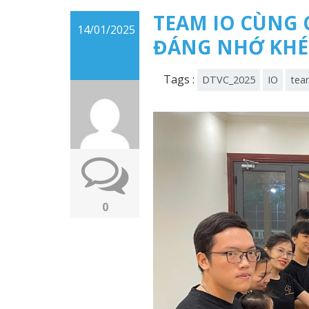
TEAM IO CÙNG 
14/01/2025
ĐÁNG NHỚ KHÉP
Tags :
DTVC_2025
IO
tea
0