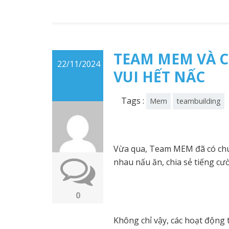
TEAM MEM VÀ C
22/11/2024
VUI HẾT NẤC
Tags :
Mem
teambuilding
Vừa qua, Team MEM đã có chu
nhau nấu ăn, chia sẻ tiếng cư
0
Không chỉ vậy, các hoạt động 