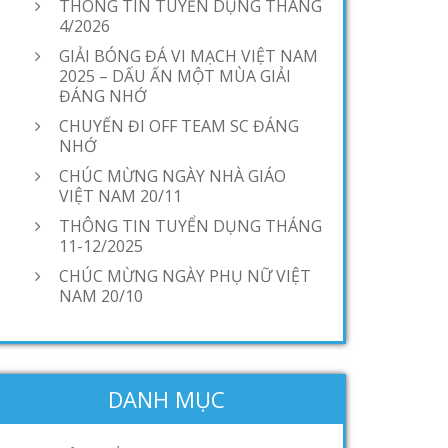
THÔNG TIN TUYỂN DỤNG THÁNG
4/2026
GIẢI BÓNG ĐÁ VI MẠCH VIỆT NAM
2025 – DẤU ẤN MỘT MÙA GIẢI
ĐÁNG NHỚ
CHUYẾN ĐI OFF TEAM SC ĐÁNG
NHỚ
CHÚC MỪNG NGÀY NHÀ GIÁO
VIỆT NAM 20/11
THÔNG TIN TUYỂN DỤNG THÁNG
11-12/2025
CHÚC MỪNG NGÀY PHỤ NỮ VIỆT
NAM 20/10
DANH MỤC