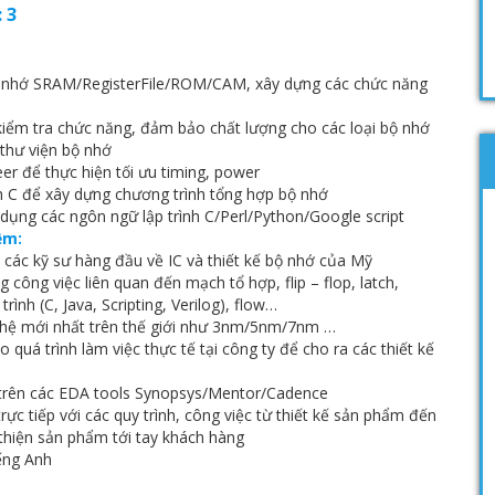
 3
ộ nhớ SRAM/RegisterFile/ROM/CAM, xây dựng các chức năng
iểm tra chức năng, đảm bảo chất lượng cho các loại bộ nhớ
thư viện bộ nhớ
er để thực hiện tối ưu timing, power
h C để xây dựng chương trình tổng hợp bộ nhớ
 dụng các ngôn ngữ lập trình C/Perl/Python/Google script
ệm:
i các kỹ sư hàng đầu về IC và thiết kế bộ nhớ của Mỹ
 công việc liên quan đến mạch tổ hợp, flip – flop, latch,
rình (C, Java, Scripting, Verilog), flow…
ghệ mới nhất trên thế giới như 3nm/5nm/7nm …
 quá trình làm việc thực tế tại công ty để cho ra các thiết kế
c trên các EDA tools Synopsys/Mentor/Cadence
rực tiếp với các quy trình, công việc từ thiết kế sản phẩm đến
 thiện sản phẩm tới tay khách hàng
ếng Anh