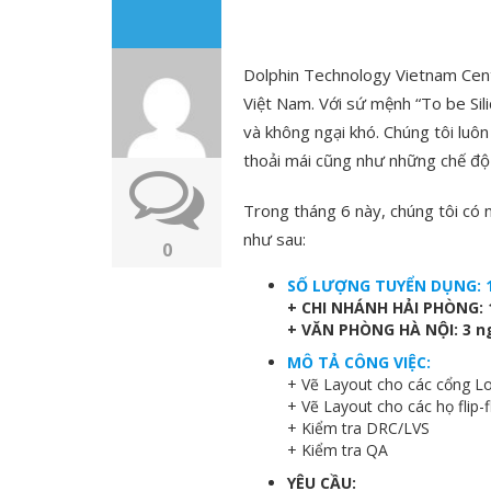
Dolphin Technology Vietnam Cente
Việt Nam. Với sứ mệnh “To be Sil
và không ngại khó. Chúng tôi luôn
thoải mái cũng như những chế độ 
Trong tháng 6 này, chúng tôi có 
như sau:
0
SỐ LƯỢNG TUYỂN DỤNG: 13
+ CHI NHÁNH HẢI PHÒNG: 
+ VĂN PHÒNG HÀ NỘI: 3 n
MÔ TẢ CÔNG VIỆC:
+ Vẽ Layout cho các cổng L
+ Vẽ Layout cho các họ flip-
+ Kiểm tra DRC/LVS
+ Kiểm tra QA
YÊU CẦU: