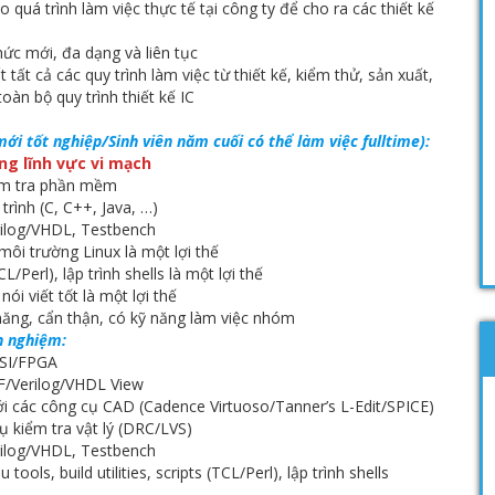
 quá trình làm việc thực tế tại công ty để cho ra các thiết kế
hức mới, đa dạng và liên tục
tất cả các quy trình làm việc từ thiết kế, kiểm thử, sản xuất,
àn bộ quy trình thiết kế IC
 mới tốt nghiệp/Sinh viên năm cuối có thể làm việc fulltime):
ng lĩnh vực vi mạch
iểm tra phần mềm
trình (C, C++, Java, …)
erilog/VHDL, Testbench
môi trường Linux là một lợi thế
L/Perl), lập trình shells là một lợi thế
nói viết tốt là một lợi thế
năng, cẩn thận, có kỹ năng làm việc nhóm
nh nghiệm:
LSI/FPGA
F/Verilog/VHDL View
ới các công cụ CAD (Cadence Virtuoso/Tanner’s L-Edit/SPICE)
ụ kiểm tra vật lý (DRC/LVS)
erilog/VHDL, Testbench
ools, build utilities, scripts (TCL/Perl), lập trình shells