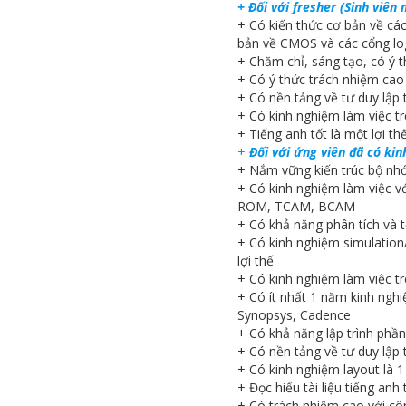
+ Đối với fresher (Sinh viên
+ Có kiến thức cơ bản về các
bản về CMOS và các cổng lo
+ Chăm chỉ, sáng tạo, có ý t
+ Có ý thức trách nhiệm cao 
+ Có nền tảng về tư duy lập t
+ Có kinh nghiệm làm việc tr
+ Tiếng anh tốt là một lợi th
+
Đối với ứng viên đã có ki
+ Nắm vững kiến trúc bộ nh
+ Có kinh nghiệm làm việc với
ROM, TCAM, BCAM
+ Có khả năng phân tích và t
+ Có kinh nghiệm simulation/
lợi thế
+ Có kinh nghiệm làm việc t
+ Có ít nhất 1 năm kinh ngh
Synopsys, Cadence
+ Có khả năng lập trình phần
+ Có nền tảng về tư duy lập t
+ Có kinh nghiệm layout là 1 
+ Đọc hiểu tài liệu tiếng anh 
+ Có trách nhiệm cao với cô