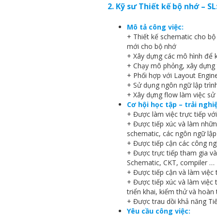
2. Kỹ sư Thiết kế bộ nhớ – SL:
Mô tả công việc:
+ Thiết kế schematic cho b
mới cho bộ nhớ
+ Xây dựng các mô hình để k
+ Chạy mô phỏng, xây dựng 
+ Phối hợp với Layout Engine
+ Sử dụng ngôn ngữ lập trìn
+ Xây dựng flow làm việc sử
Cơ hội học tập – trải nghi
+ Được làm việc trực tiếp vớ
+ Được tiếp xúc và làm những
schematic, các ngôn ngữ lập t
+ Được tiếp cận các công n
+ Được trực tiếp tham gia vào
Schematic, CKT, compiler …
+ Được tiếp cận và làm việ
+ Được tiếp xúc và làm việc t
triển khai, kiểm thử và hoàn
+ Được trau dồi khả năng Ti
Yêu cầu công việc: