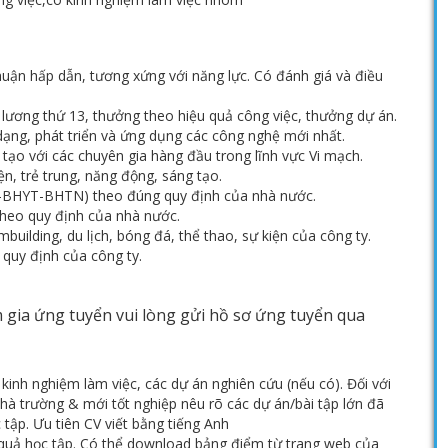
uận hấp dẫn, tương xứng với năng lực. Có đánh giá và điều
 lương thứ 13, thưởng theo hiệu quả công việc, thưởng dự án.
ạng, phát triển và ứng dụng các công nghệ mới nhất.
tạo với các chuyên gia hàng đầu trong lĩnh vực Vi mạch.
ện, trẻ trung, năng động, sáng tạo.
-BHYT-BHTN) theo đúng quy định của nhà nước.
 theo quy định của nhà nước.
uilding, du lịch, bóng đá, thể thao, sự kiện của công ty.
quy định của công ty.
 gia ứng tuyển vui lòng gửi hồ sơ ứng tuyển qua
 kinh nghiệm làm việc, các dự án nghiên cứu (nếu có). Đối với
nhà trường & mới tốt nghiệp nêu rõ các dự án/bài tập lớn đã
 tập. Ưu tiên CV viết bằng tiếng Anh
quả học tập. Có thể download bảng điểm từ trang web của