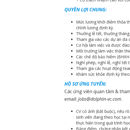
QUYỀN LỢI CHUNG:
Mức lương khởi điểm thỏa th
chỉnh lương định kỳ.
Thưởng lễ tết, thưởng tháng
Tham gia vào các dự án đa d
Cơ hội làm việc và được đào 
Môi trường làm việc thân thi
Các chế độ bảo hiểm (BHXH
Nghỉ phép, nghỉ lễ, nghỉ tết
Tham gia các hoạt động teamb
Khám sức khỏe định kỳ theo 
HỒ SƠ ỨNG TUYỂN:
Các ứng viên quan tâm & tham
email:
jobs@dolphin-vc.com
.
CV có ảnh (bắt buộc), nêu rõ
sinh viên đang theo học tại 
thực hiện trong quá trình học
Bảng điểm, chứng nhận kết 