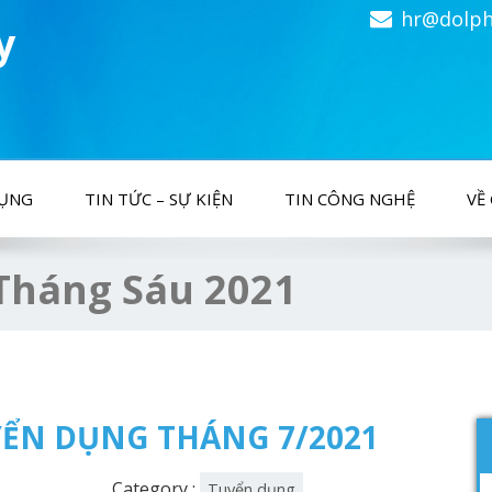
hr@dolph
y
DỤNG
TIN TỨC – SỰ KIỆN
TIN CÔNG NGHỆ
VỀ
Tháng Sáu 2021
ỂN DỤNG THÁNG 7/2021
Category :
Tuyển dụng