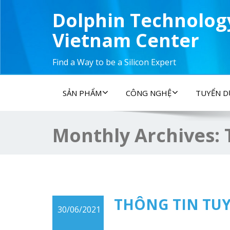
Dolphin Technolog
Vietnam Center
Find a Way to be a Silicon Expert
SẢN PHẨM
CÔNG NGHỆ
TUYỂN 
Monthly Archives:
THÔNG TIN TUY
30/06/2021