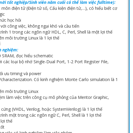
 mới tốt nghiệp/Sinh viên năm cuối có thể làm việc fulltime):
 môn điện tử (Điện tử số, Cấu kiện điện tử,…), có hiểu biết cơ
gic
hức học hỏi
với công việc, không ngại khó và cầu tiến
rình 1 trong các ngôn ngữ HDL, C, Perl, Shell là một lợi thế
ên môi trường Linux là 1 lợi thế
ế
nh nghiệm:
ớ SRAM, đọc hiểu schematic
 các loại bộ nhớ Single-Dual Port, 1-2 Port Register File,
ối ưu timing và power
characterization. Có kinh nghiệm Monte Carlo simulation là 1
rên môi trường Linux
iệm làm việc trên công cụ mô phỏng của Mentor Graphic,
 cứng (VHDL, Verilog, hoặc SystemVerilog) là 1 lợi thế
rình một trong các ngôn ngữ C, Perl, Shell là 1 lợi thế
lợi thế
tốt
ng việc,có kinh nghiệm làm việc nhóm