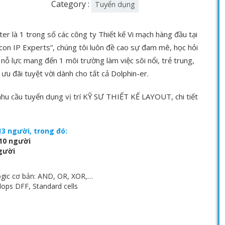
Category :
Tuyển dụng
r là 1 trong số các công ty Thiết kế Vi mạch hàng đầu tại
icon IP Experts”, chúng tôi luôn đề cao sự đam mê, học hỏi
 nỗ lực mang đến 1 môi trường làm việc sôi nổi, trẻ trung,
ưu đãi tuyệt vời dành cho tất cả Dolphin-er.
nhu cầu tuyển dụng vị trí KỸ SƯ THIẾT KẾ LAYOUT, chi tiết
 người, trong đó:
10 người
gười
ogic cơ bản: AND, OR, XOR,…
flops DFF, Standard cells