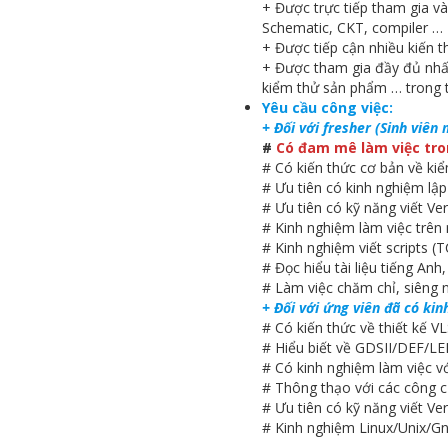
+ Được trực tiếp tham gia vào
Schematic, CKT, compiler …
+ Được tiếp cận nhiều kiến t
+ Được tham gia đầy đủ nhất 
kiểm thử sản phẩm … trong to
Yêu cầu công việc:
+ Đối với fresher (Sinh viên
#
Có đam mê làm việc tro
# Có kiến thức cơ bản về k
# Ưu tiên có kinh nghiệm lập 
# Ưu tiên có kỹ năng viết V
# Kinh nghiệm làm việc trên 
# Kinh nghiệm viết scripts (TC
# Đọc hiểu tài liệu tiếng Anh, 
# Làm việc chăm chỉ, siêng 
+ Đối với ứng viên đã có ki
# Có kiến thức về thiết kế V
# Hiểu biết về GDSII/DEF/LE
# Có kinh nghiệm làm việc v
# Thông thạo với các công c
# Ưu tiên có kỹ năng viết V
# Kinh nghiệm Linux/Unix/Gnu t