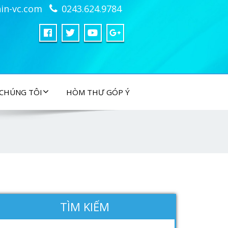
in-vc.com
0243.624.9784
 CHÚNG TÔI
HÒM THƯ GÓP Ý
TÌM KIẾM