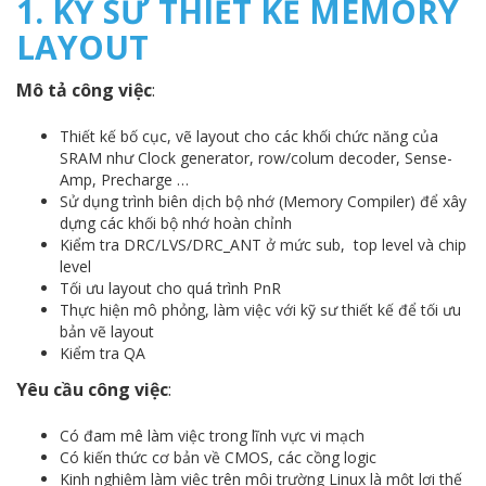
1.
KỸ SƯ THIẾT KẾ MEMORY
LAYOUT
Mô tả công việc
:
Thiết kế bố cục, vẽ layout cho các khối chức năng của
SRAM như Clock generator, row/colum decoder, Sense-
Amp, Precharge …
Sử dụng trình biên dịch bộ nhớ (Memory Compiler) để xây
dựng các khối bộ nhớ hoàn chỉnh
Kiểm tra DRC/LVS/DRC_ANT ở mức sub, top level và chip
level
Tối ưu layout cho quá trình PnR
Thực hiện mô phỏng, làm việc với kỹ sư thiết kế để tối ưu
bản vẽ layout
Kiểm tra QA
Yêu cầu công việc
:
Có đam mê làm việc trong lĩnh vực vi mạch
Có kiến thức cơ bản về CMOS, các cồng logic
Kinh nghiệm làm việc trên môi trường Linux là một lợi thế