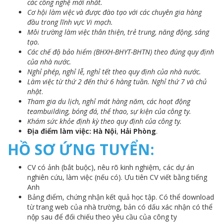
các công nghệ mới nhất.
Cơ hội làm việc và được đào tạo với các chuyên gia hàng
đầu trong lĩnh vực Vi mạch.
Môi trường làm việc thân thiện, trẻ trung, năng động, sáng
tạo.
Các chế độ bảo hiểm (BHXH-BHYT-BHTN) theo đúng quy định
của nhà nước.
Nghỉ phép, nghỉ lễ, nghỉ tết theo quy định của nhà nước.
Làm việc từ thứ 2 đến thứ 6 hàng tuần. Nghỉ thứ 7 và chủ
nhật
.
Tham gia du lịch, nghỉ mát hàng năm, các hoạt động
teambuilding, bóng đá, thể thao, sự kiện của công ty.
Khám sức khỏe định kỳ theo quy định của công ty.
Địa điểm làm việc: Hà Nội
,
Hải Phòng
.
HỒ SƠ ỨNG TUYỂN:
CV có ảnh (bắt buộc), nêu rõ kinh nghiệm, các dự án
nghiên cứu, làm việc (nếu có). Ưu tiên CV viết bằng tiếng
Anh
Bảng điểm, chứng nhận kết quả học tập. Có thể download
từ trang web của nhà trường, bản có dấu xác nhận có thể
nộp sau để đối chiếu theo yêu cầu của công ty