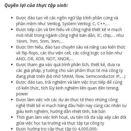
Quyền lợi của thực tập sinh:
Được đào tạo về các ngôn ngữ lập trình phần cứng và
phần mềm như: Verilog, System Verilog. C, C++,…
Được tiếp cận và tìm hiểu về công nghệ thiết kế vi mạch
mới nhất trong ngành công nghệ bán dẫn, IC, chip,… như
16nm, 7nm, 5nm, 3nm,…
Được tìm hiểu, đào tạo chuyên sâu và nâng cao kiến thức
về flip-flops, các thư viện cell, các cổng logic cơ bản như
AND, OR, XOR, NOT, XNOR,…
Được tham gia vào quá trình phân tích, thiết kế, đưa ra
các giải pháp, ý tưởng cho sản phẩm thực tế mà công ty
đang phát triển (bộ nhớ SRAM, flow, Semiconductor IP,…)
Được đào tạo, trải nghiệm và làm việc trực tiếp để củng
cố kiến thức, tích lũy kinh nghiệm liên quan đến timing,
power
Được làm việc với các dự án thực tế theo những công
nghệ thiết kế vi mạch hàng đầu hiện nay cùng các nhân sự
giàu kinh nghiệm, hướng dẫn nhiệt tình, bài bản
Thời gian làm việc linh hoạt, ưu tiên tối đa sắp xếp cân đối
giữa việc học tại trường và thực tập tại công ty
Được hưởng trợ cấp thực tập từ 4,000,000-