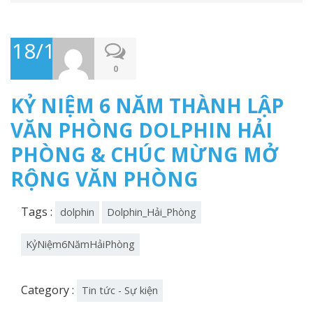
18/12/2023
0
KỶ NIỆM 6 NĂM THÀNH LẬP
VĂN PHÒNG DOLPHIN HẢI
PHÒNG & CHÚC MỪNG MỞ
RỘNG VĂN PHÒNG
Tags :
dolphin
Dolphin_Hải_Phòng
KỷNiệm6NămHảiPhòng
Category :
Tin tức - Sự kiện