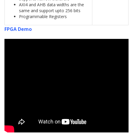
AXI4 and AHB data widths are the
same and support upto 256 bits
Programmable Registers
FPGA Demo