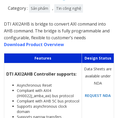
Category :
,
Sản phẩm
Tin công nghệ
DTI AXI2AHB is bridge to convert AXI command into
AHB command. The bridge is fully programmable and
configurable, flexible to customer’s needs
Download Product Overview
Features
Design Status
Data Sheets are
DTI AXI2AHB Controller supports:
available under
NDA
Asynchronous Reset
Compliant with AXI4
REQUEST NDA
(IHI0022J_amba_axi) bus protocol
Compliant with AHB 5C bus protocol
Supports asynchronous clock
domain
Supports narrow transfers