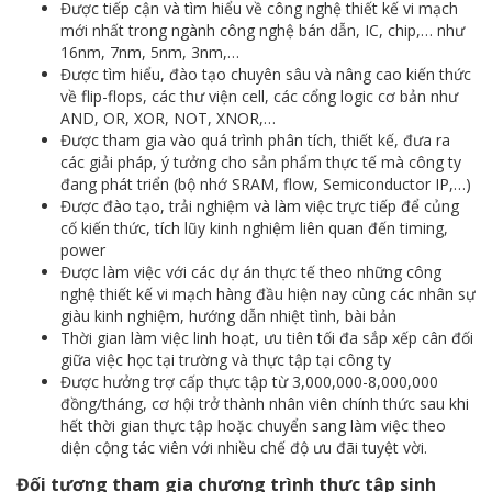
Được tiếp cận và tìm hiểu về công nghệ thiết kế vi mạch
mới nhất trong ngành công nghệ bán dẫn, IC, chip,… như
16nm, 7nm, 5nm, 3nm,…
Được tìm hiểu, đào tạo chuyên sâu và nâng cao kiến thức
về flip-flops, các thư viện cell, các cổng logic cơ bản như
AND, OR, XOR, NOT, XNOR,…
Được tham gia vào quá trình phân tích, thiết kế, đưa ra
các giải pháp, ý tưởng cho sản phẩm thực tế mà công ty
đang phát triển (bộ nhớ SRAM, flow, Semiconductor IP,…)
Được đào tạo, trải nghiệm và làm việc trực tiếp để củng
cố kiến thức, tích lũy kinh nghiệm liên quan đến timing,
power
Được làm việc với các dự án thực tế theo những công
nghệ thiết kế vi mạch hàng đầu hiện nay cùng các nhân sự
giàu kinh nghiệm, hướng dẫn nhiệt tình, bài bản
Thời gian làm việc linh hoạt, ưu tiên tối đa sắp xếp cân đối
giữa việc học tại trường và thực tập tại công ty
Được hưởng trợ cấp thực tập từ 3,000,000-8,000,000
đồng/tháng, cơ hội trở thành nhân viên chính thức sau khi
hết thời gian thực tập hoặc chuyển sang làm việc theo
diện cộng tác viên với nhiều chế độ ưu đãi tuyệt vời.
Đối tượng tham gia
chương trình thực tập sinh