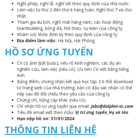
Nghỉ phép, nghỉ lễ, nghỉ tết theo quy định của nhà nước.
Làm việc từ thứ 2 đến thứ 6 hàng tuần. Nghỉ thứ 7 và chủ
nhật.
Tham gia du lịch, nghỉ mát hàng năm, các hoạt động
teambuilding, bóng đá, thể thao, sự kiện của công ty.
Khám sức khỏe định kỳ theo quy định của công ty.
Địa điểm làm việc:
Hà Nội, Hải Phòng
HỒ SƠ ỨNG TUYỂN
CV có ảnh (bắt buộc), nêu rõ kinh nghiệm, các dự án
nghiên cứu, làm việc (nếu có). Ưu tiên CV viết bằng tiếng
Anh
Bảng điểm, chứng nhận kết quả học tập. Có thể download
từ trang web của nhà trường, bản có dấu xác nhận có thể
nộp sau để đối chiếu theo yêu cầu của công ty
Chứng chỉ, bằng cấp khác (nếu có)
Chỉ nhận hồ sơ ứng tuyển qua email:
jobs@dolphin-vc.com
Tiêu đề email viết theo mẫu:
Vị trí ứng tuyển_Họ và tên
Hạn nộp hồ sơ: 31/01/2024
THÔNG TIN LIÊN HỆ