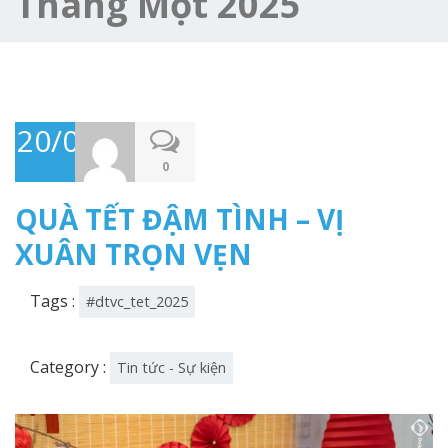
Tháng Một 2025
20/01/2025
0
QUÀ TẾT ĐẬM TÌNH – VỊ
XUÂN TRỌN VẸN
Tags :
#dtvc_tet_2025
Category :
Tin tức - Sự kiện