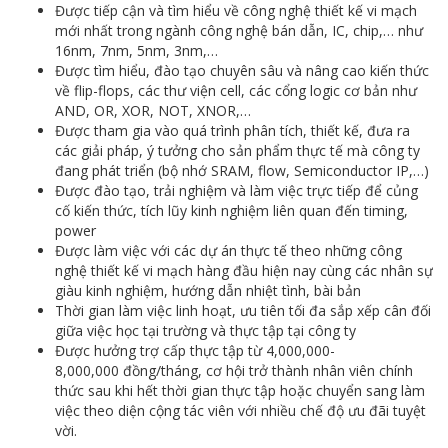
Được tiếp cận và tìm hiểu về công nghệ thiết kế vi mạch
mới nhất trong ngành công nghệ bán dẫn, IC, chip,… như
16nm, 7nm, 5nm, 3nm,…
Được tìm hiểu, đào tạo chuyên sâu và nâng cao kiến thức
về flip-flops, các thư viện cell, các cổng logic cơ bản như
AND, OR, XOR, NOT, XNOR,…
Được tham gia vào quá trình phân tích, thiết kế, đưa ra
các giải pháp, ý tưởng cho sản phẩm thực tế mà công ty
đang phát triển (bộ nhớ SRAM, flow, Semiconductor IP,…)
Được đào tạo, trải nghiệm và làm việc trực tiếp để củng
cố kiến thức, tích lũy kinh nghiệm liên quan đến timing,
power
Được làm việc với các dự án thực tế theo những công
nghệ thiết kế vi mạch hàng đầu hiện nay cùng các nhân sự
giàu kinh nghiệm, hướng dẫn nhiệt tình, bài bản
Thời gian làm việc linh hoạt, ưu tiên tối đa sắp xếp cân đối
giữa việc học tại trường và thực tập tại công ty
Được hưởng trợ cấp thực tập từ 4,000,000-
8,000,000 đồng/tháng, cơ hội trở thành nhân viên chính
thức sau khi hết thời gian thực tập hoặc chuyển sang làm
việc theo diện cộng tác viên với nhiều chế độ ưu đãi tuyệt
vời.