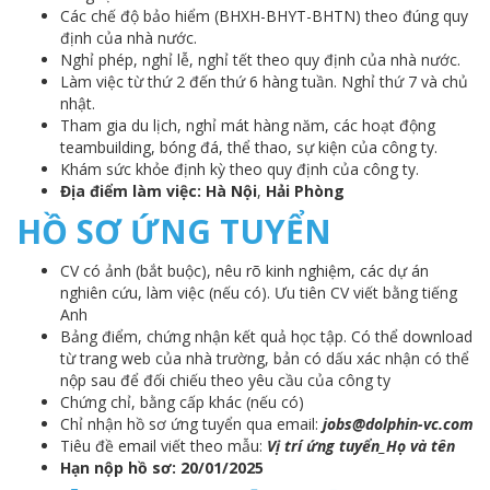
Các chế độ bảo hiểm (BHXH-BHYT-BHTN) theo đúng quy
định của nhà nước.
Nghỉ phép, nghỉ lễ, nghỉ tết theo quy định của nhà nước.
Làm việc từ thứ 2 đến thứ 6 hàng tuần. Nghỉ thứ 7 và chủ
nhật.
Tham gia du lịch, nghỉ mát hàng năm, các hoạt động
teambuilding, bóng đá, thể thao, sự kiện của công ty.
Khám sức khỏe định kỳ theo quy định của công ty.
Địa điểm làm việc: Hà Nội
,
Hải Phòng
HỒ SƠ ỨNG TUYỂN
CV có ảnh (bắt buộc), nêu rõ kinh nghiệm, các dự án
nghiên cứu, làm việc (nếu có). Ưu tiên CV viết bằng tiếng
Anh
Bảng điểm, chứng nhận kết quả học tập. Có thể download
từ trang web của nhà trường, bản có dấu xác nhận có thể
nộp sau để đối chiếu theo yêu cầu của công ty
Chứng chỉ, bằng cấp khác (nếu có)
Chỉ nhận hồ sơ ứng tuyển qua email:
jobs@dolphin-vc.com
Tiêu đề email viết theo mẫu:
Vị trí ứng tuyển_Họ và tên
Hạn nộp hồ sơ: 20/01/2025