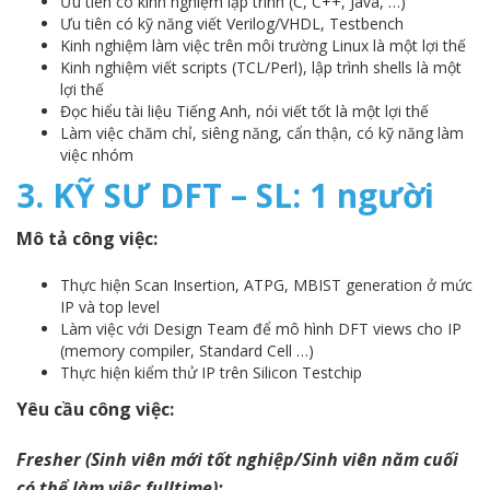
Ưu tiên có kinh nghiệm lập trình (C, C++, Java, …)
Ưu tiên có kỹ năng viết Verilog/VHDL, Testbench
Kinh nghiệm làm việc trên môi trường Linux là một lợi thế
Kinh nghiệm viết scripts (TCL/Perl), lập trình shells là một
lợi thế
Đọc hiểu tài liệu Tiếng Anh, nói viết tốt là một lợi thế
Làm việc chăm chỉ, siêng năng, cẩn thận, có kỹ năng làm
việc nhóm
3. KỸ SƯ DFT – SL: 1 người
Mô tả công việc:
Thực hiện Scan Insertion, ATPG, MBIST generation ở mức
IP và top level
Làm việc với Design Team để mô hình DFT views cho IP
(memory compiler, Standard Cell …)
Thực hiện kiểm thử IP trên Silicon Testchip
Yêu cầu công việc:
Fresher (Sinh viên mới tốt nghiệp/Sinh viên năm cuối
có thể làm việc fulltime):